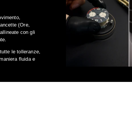
movimento,
lancette (Ore,
llineate con gli
te.
tutte le tolleranze,
maniera fluida e
FASE 4
UNIONE
CONTRO